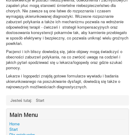
zapaleń płuc mogą stanowić śmiertelne niebezpieczeństwo dla
chorych. Nie zawsze są one łatwe do rozpoznania i czasem
wymagają ukierunkowanej diagnostyki. Wczesne rozpoznanie
zaburzeń połykania a także ich mechanizmu pozwala na wdrożenie
odpowiedniej terapii - ćwiczeń i strategii kompensacyjnych oraz
dostosowania konsystencji pokarmów tak, aby karmienie przebiegało
w sposób efektywny i bezpieczny, co pozwala uniknąć wielu groźnych
powikłań.
Pacjenci i ich bliscy dowiedzą się, jakie objawy mogą świadczyć o
obecności zaburzeń połykania, na co zwrócić uwagę na codzień i
jakich pytań spodziewać się u lekarza/logopedy oraz gdzie szukać
pomocy.
Lekarze i logopedzi znajdą gotowe formularze wywiadu i badania
ukierunkowanego na poszukiwanie dysfagii, dowiedzą się także o
najnowszych możliwościach diagnostycznych.
Jesteś tutaj:
Start
Main Menu
Home
Start
Dla opiekunów