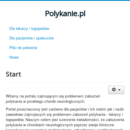
Polykanie.pl
Dla lekarzy i logopedów
Dla pacjentów i opiekunów
Pliki do pobrania
Nowe
Start
Witamy na portalu zajmującym się problemem zaburzeń
połykania w przebiegu chorób neurologicznych.
Portal przeznaczony jest zarówno dla pacjentów i ich rodzin jak i osób
zawodowo zajmujacych się problemem zaburzeń połykania - lekarzy i
logopedów. Naszym celem jest szerzenie świadomości, że zaburzenia
połykania w chorobach neurologicznych poprzez swoje kliniczne
konsekwencje w postaci niedożywienia, odwodnienia i zachłystowych