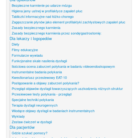
Bezpieczne karmienie po udarze mózgu
Higiena jamy ustnej w profilaktyce zapaleń płuc
Tabliczki informacyjne nad łóżko chorego
Zagęszczanie płynów jako element profilaktyki zachłystowych zapaleń płuc
Zasady bezpiecznego karmienia
Zasady bezpiecznego karmienia przez sondę/gastrostomię:
Dla lekarzy i logopedów
Diety
Filmy edukacyjne
Formularze wywiadu
Funkcjonalne skale nasilenia dysfagii
Ilościowa ocena zaburzeń połykania w badaniu videoendoskopowym
Instrumentalne badania połykania
Kwestionariusz przesiewowy EAT-10
Postępowanie a objawy zaburzeń połykania?
Przegląd objawów dysfagii towarzyszących uszkodzeniu różnych struktur
Przesiewowe testy połykania - przegląd
Specjalne techniki połykania
Terapia dysfagii neurogennych
Wiodące objawy dysfagii w badaniach instrumentalnych
Wykłady
Zestaw ćwiczeń w dysfagii
Dla pacjentów
Gdzie szukać pomocy?